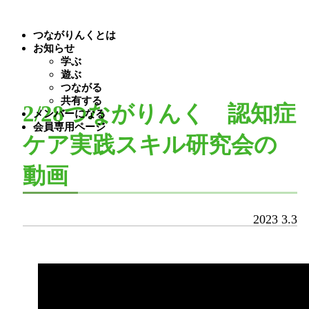
つながりんくとは
お知らせ
学ぶ
遊ぶ
つながる
共有する
2/28つながりんく 認知症
メンバーになる
会員専用ページ
ケア実践スキル研究会の
動画
2023
3.3