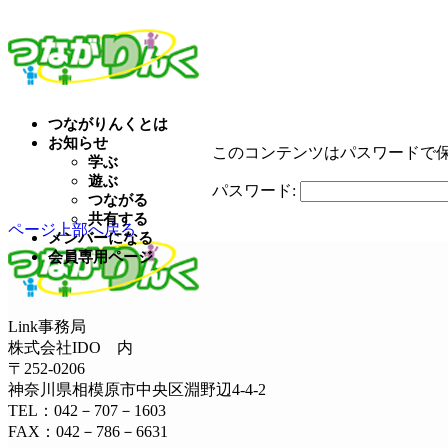
Home
保護中: 会員専用ページ
つながりんくとは
お知らせ
このコンテンツはパスワードで
学ぶ
遊ぶ
パスワード:
つながる
共有する
ページ上部へ戻る
メンバーになる
会員専用ページ
Link事務局
株式会社IDO 内
〒252-0206
神奈川県相模原市中央区淵野辺4-4-2
TEL：042－707－1603
FAX：042－786－6631