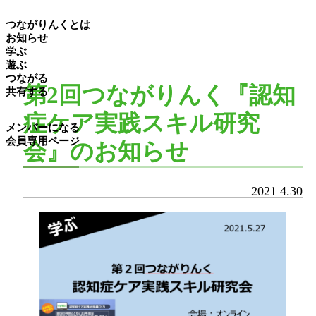
つながりんくとは
お知らせ
学ぶ
遊ぶ
つながる
第2回つながりんく『認知
共有する
症ケア実践スキル研究
メンバーになる
会員専用ページ
会』のお知らせ
2021
4.30