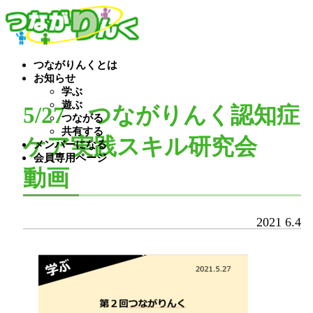
つながりんくとは
お知らせ
学ぶ
遊ぶ
5/27 つながりんく認知症
つながる
共有する
ケア実践スキル研究会
メンバーになる
会員専用ページ
動画
2021
6.4